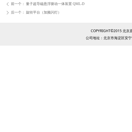
前一个：
量子超导磁悬浮驱动一体装置 QML-D
ꄴ
后一个：
旋转平台（加频闪灯）
ꄲ
COPYRIGHT©2015
公司地址：北京市海淀区安宁庄西路